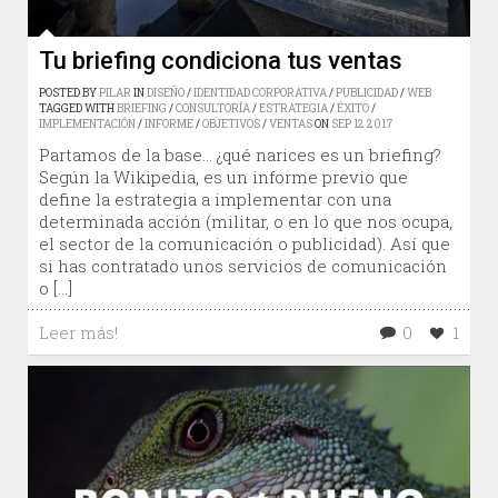
Tu briefing condiciona tus ventas
POSTED BY
PILAR
IN
DISEÑO
/
IDENTIDAD CORPORATIVA
/
PUBLICIDAD
/
WEB
TAGGED WITH
BRIEFING
/
CONSULTORÍA
/
ESTRATEGIA
/
ÉXITO
/
IMPLEMENTACIÓN
/
INFORME
/
OBJETIVOS
/
VENTAS
ON
SEP
12
2017
Partamos de la base… ¿qué narices es un briefing?
Según la Wikipedia, es un informe previo que
define la estrategia a implementar con una
determinada acción (militar, o en lo que nos ocupa,
el sector de la comunicación o publicidad). Así que
si has contratado unos servicios de comunicación
o […]
Leer más!
0
1