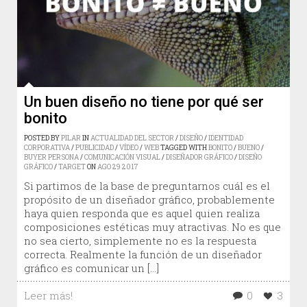
Un buen diseño no tiene por qué ser
bonito
POSTED BY
PILAR
IN
ACTUALIDAD DEL SECTOR
/
DISEÑO
/
IDENTIDAD
CORPORATIVA
/
PUBLICIDAD
/
VÍDEO
/
WEB
TAGGED WITH
BONITO
/
BUENO
/
BUYER PERSONA
/
COMUNICACIÓN VISUAL
/
DISEÑADOR GRÁFICO
/
DISEÑO
GRÁFICO
/
TARGET
ON
AGO
29
2017
Si partimos de la base de preguntarnos cuál es el
propósito de un diseñador gráfico, probablemente
haya quien responda que es aquel quien realiza
composiciones estéticas muy atractivas. No es que
no sea cierto, simplemente no es la respuesta
correcta. Realmente la función de un diseñador
gráfico es comunicar un […]
Leer más!
0
3