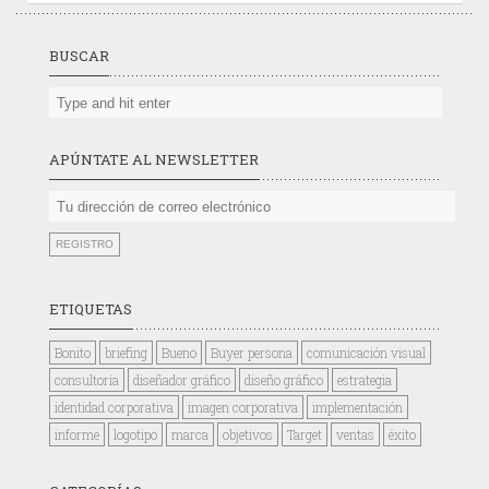
BUSCAR
APÚNTATE AL NEWSLETTER
ETIQUETAS
Bonito
briefing
Bueno
Buyer persona
comunicación visual
consultoría
diseñador gráfico
diseño gráfico
estrategia
identidad corporativa
imagen corporativa
implementación
informe
logotipo
marca
objetivos
Target
ventas
éxito